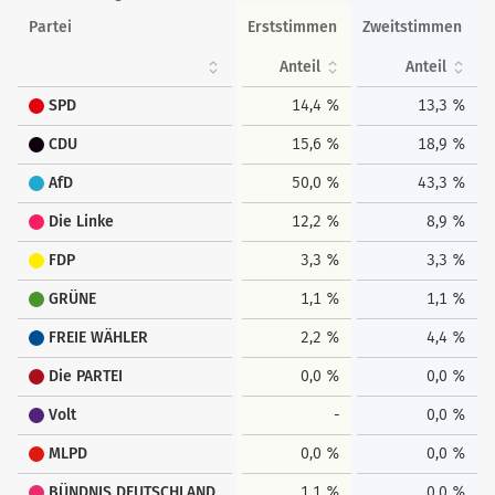
Partei
Erststimmen
Zweitstimmen
Anteil
Anteil
SPD
14,4 %
13,3 %
CDU
15,6 %
18,9 %
AfD
50,0 %
43,3 %
Die Linke
12,2 %
8,9 %
FDP
3,3 %
3,3 %
GRÜNE
1,1 %
1,1 %
FREIE WÄHLER
2,2 %
4,4 %
Die PARTEI
0,0 %
0,0 %
Volt
-
0,0 %
MLPD
0,0 %
0,0 %
BÜNDNIS DEUTSCHLAND
1,1 %
0,0 %