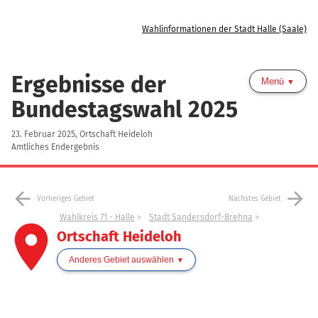
Wahlinformationen der Stadt Halle (Saale)
Ergebnisse der
Menü
Bundestagswahl 2025
23. Februar 2025, Ortschaft Heideloh
Amtliches Endergebnis
arrow_back
arrow_forward
Vorheriges Gebiet
Nächstes Gebiet
Wahlkreis 71 - Halle
Stadt Sandersdorf-Brehna
place
Ortschaft Heideloh
Anderes Gebiet auswählen