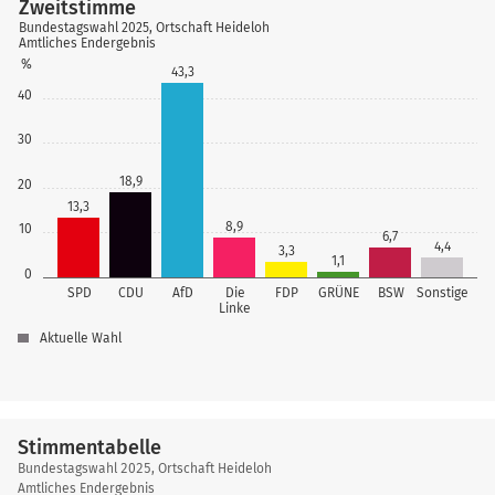
Zweitstimme
Bundestagswahl 2025, Ortschaft Heideloh
Amtliches Endergebnis
%
43,3
40
30
18,9
20
13,3
8,9
10
6,7
4,4
3,3
1,1
0
SPD
CDU
AfD
Die
FDP
GRÜNE
BSW
Sonstige
Linke
Aktuelle Wahl
Stimmentabelle
Stimmentabelle
Bundestagswahl 2025, Ortschaft Heideloh
Amtliches Endergebnis