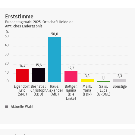
Erststimme
Bundestagswahl 2025, Ortschaft Heideloh
Amtliches Endergebnis
%
50,0
50
40
30
20
15,6
14,4
12,2
10
3,3
3,3
1,1
0
Eigendorf,
Bernstiel,
Raue,
Böttger,
Mark,
Salis,
Sonstige
Eric
Christoph
Alexander
Janina
Yana
Luca
(SPD)
(CDU)
(AfD)
(Die
(FDP)
(GRÜNE)
Linke)
Aktuelle Wahl