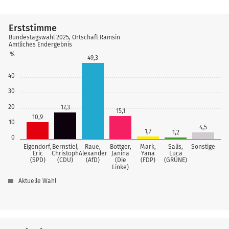
Erststimme
Bundestagswahl 2025, Ortschaft Ramsin
Amtliches Endergebnis
%
49,3
40
30
20
17,3
15,1
10,9
10
4,5
1,7
1,2
0
Eigendorf,
Bernstiel,
Raue,
Böttger,
Mark,
Salis,
Sonstige
Eric
Christoph
Alexander
Janina
Yana
Luca
(SPD)
(CDU)
(AfD)
(Die
(FDP)
(GRÜNE)
Linke)
Aktuelle Wahl