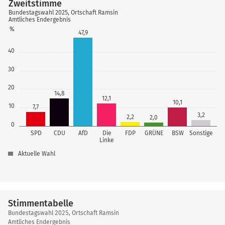
Zweitstimme
Bundestagswahl 2025, Ortschaft Ramsin
Amtliches Endergebnis
%
47,9
40
30
20
14,8
12,1
10,1
10
7,7
3,2
2,2
2,0
0
SPD
CDU
AfD
Die
FDP
GRÜNE
BSW
Sonstige
Linke
Aktuelle Wahl
Stimmentabelle
Stimmentabelle
Bundestagswahl 2025, Ortschaft Ramsin
Amtliches Endergebnis