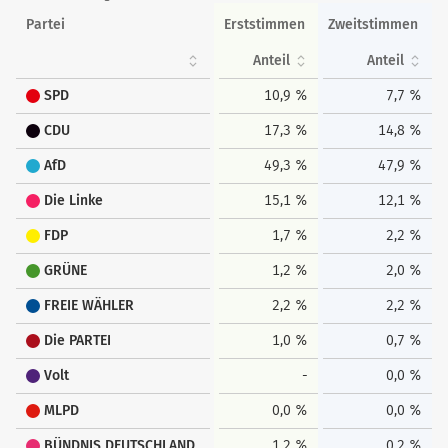
Partei
Erststimmen
Zweitstimmen
Anteil
Anteil
SPD
10,9 %
7,7 %
CDU
17,3 %
14,8 %
AfD
49,3 %
47,9 %
Die Linke
15,1 %
12,1 %
FDP
1,7 %
2,2 %
GRÜNE
1,2 %
2,0 %
FREIE WÄHLER
2,2 %
2,2 %
Die PARTEI
1,0 %
0,7 %
Volt
-
0,0 %
MLPD
0,0 %
0,0 %
BÜNDNIS DEUTSCHLAND
1,2 %
0,2 %