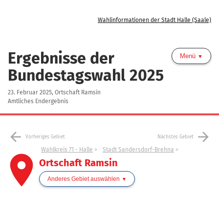
Wahlinformationen der Stadt Halle (Saale)
Ergebnisse der
Menü
Bundestagswahl 2025
23. Februar 2025, Ortschaft Ramsin
Amtliches Endergebnis
arrow_back
arrow_forward
Vorheriges Gebiet
Nächstes Gebiet
Wahlkreis 71 - Halle
Stadt Sandersdorf-Brehna
place
Ortschaft Ramsin
Anderes Gebiet auswählen