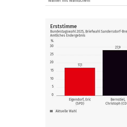
Wähler mit Wahlschein
Erststimme
Bundestagswahl 2025, Briefwahl Sandersdorf-Br
Amtliches Endergebnis
%
30
27,9
25
20
17,1
15
10
5
0
Eigendorf, Eric
Bernstiel,
(SPD)
Christoph (CD
Aktuelle Wahl