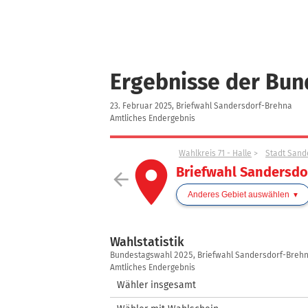
Ergebnisse der Bu
23. Februar 2025, Briefwahl Sandersdorf-Brehna
Amtliches Endergebnis
Wahlkreis 71 - Halle
Stadt Sand
place
Briefwahl Sandersdo
arrow_back
Anderes Gebiet auswählen
Wahlstatistik
Wahlstatistik
Bundestagswahl 2025, Briefwahl Sandersdorf-Breh
Amtliches Endergebnis
Wähler insgesamt