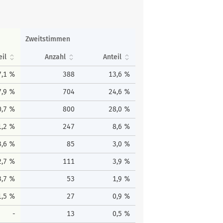
Zweitstimmen
eil
Anzahl
Anteil
7,1 %
388
13,6 %
7,9 %
704
24,6 %
0,7 %
800
28,0 %
1,2 %
247
8,6 %
3,6 %
85
3,0 %
2,7 %
111
3,9 %
3,7 %
53
1,9 %
1,5 %
27
0,9 %
-
13
0,5 %