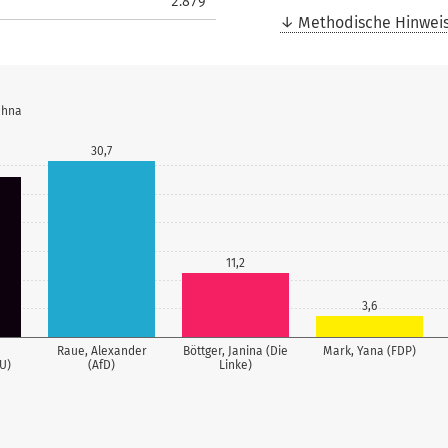
2.879
Methodische Hinwei
ehna
30,7
11,2
3,6
Raue, Alexander
Böttger, Janina (Die
Mark, Yana (FDP)
U)
(AfD)
Linke)