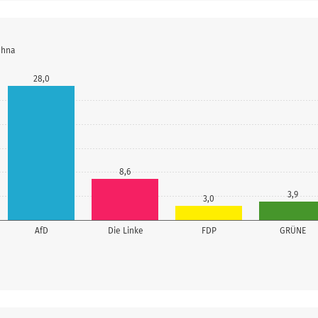
ehna
28,0
8,6
3,9
3,0
AfD
Die Linke
FDP
GRÜNE