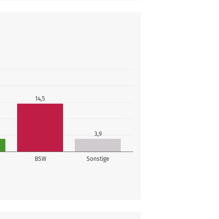
14,5
3,9
BSW
Sonstige