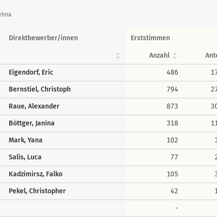
ehna
Direktbewerber/innen
Erststimmen
Anzahl
Ant
Eigendorf, Eric
486
1
Bernstiel, Christoph
794
2
Raue, Alexander
873
3
Böttger, Janina
318
1
Mark, Yana
102
Salis, Luca
77
Kadzimirsz, Falko
105
Pekel, Christopher
42
-