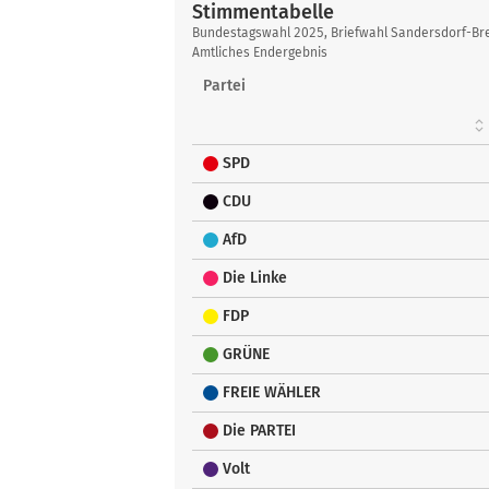
Stimmentabelle
Stimmentabelle
Bundestagswahl 2025, Briefwahl Sandersdorf-Br
Amtliches Endergebnis
Partei
SPD
CDU
AfD
Die Linke
FDP
GRÜNE
FREIE WÄHLER
Die PARTEI
Volt