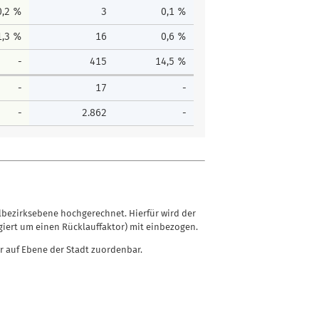
0,2 %
3
0,1 %
1,3 %
16
0,6 %
-
415
14,5 %
-
17
-
-
2.862
-
lbezirksebene hochgerechnet. Hierfür wird der
iert um einen Rücklauffaktor) mit einbezogen.
r auf Ebene der Stadt zuordenbar.