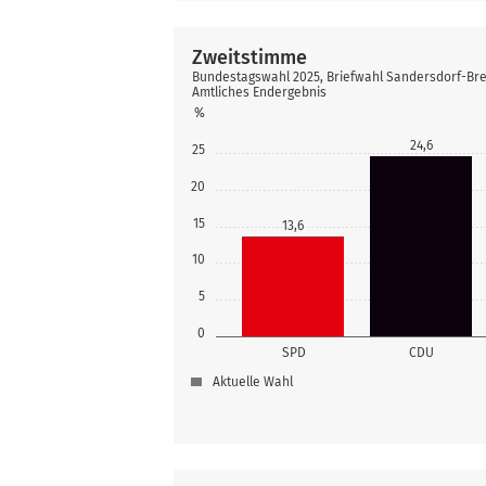
Zweitstimme
Bundestagswahl 2025, Briefwahl Sandersdorf-Br
Amtliches Endergebnis
%
24,6
25
20
15
13,6
10
5
0
SPD
CDU
Aktuelle Wahl