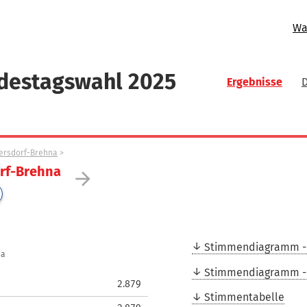
Wa
ndestagswahl 2025
Ergebnisse
ersdorf-Brehna
rf-Brehna
arrow_forward
Stimmendiagramm -
na
Stimmendiagramm -
2.879
Stimmentabelle