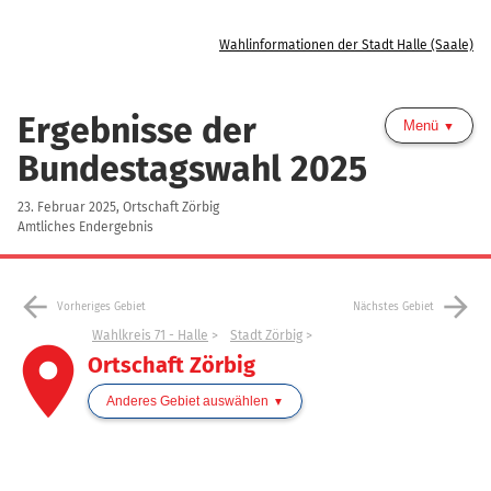
Wahlinformationen der Stadt Halle (Saale)
Ergebnisse der
Menü
Bundestagswahl 2025
23. Februar 2025, Ortschaft Zörbig
Amtliches Endergebnis
arrow_back
arrow_forward
Vorheriges Gebiet
Nächstes Gebiet
Wahlkreis 71 - Halle
Stadt Zörbig
place
Ortschaft Zörbig
Anderes Gebiet auswählen