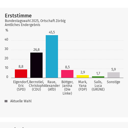
Erststimme
Bundestagswahl 2025, Ortschaft Zörbig
Amtliches Endergebnis
%
45,5
40
30
26,8
20
8,8
8,5
10
5,9
2,9
1,7
0
Eigendorf,
Bernstiel,
Raue,
Böttger,
Mark,
Salis,
Sonstige
Eric
Christoph
Alexander
Janina
Yana
Luca
(SPD)
(CDU)
(AfD)
(Die
(FDP)
(GRÜNE)
Linke)
Aktuelle Wahl