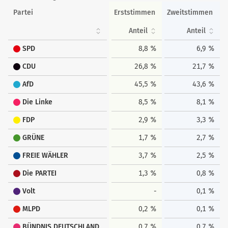
Partei
Erststimmen
Zweitstimmen
Anteil
Anteil
SPD
8,8 %
6,9 %
CDU
26,8 %
21,7 %
AfD
45,5 %
43,6 %
Die Linke
8,5 %
8,1 %
FDP
2,9 %
3,3 %
GRÜNE
1,7 %
2,7 %
FREIE WÄHLER
3,7 %
2,5 %
Die PARTEI
1,3 %
0,8 %
Volt
-
0,1 %
MLPD
0,2 %
0,1 %
BÜNDNIS DEUTSCHLAND
0,7 %
0,7 %