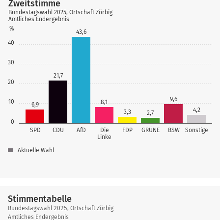
Zweitstimme
Bundestagswahl 2025, Ortschaft Zörbig
Amtliches Endergebnis
%
43,6
40
30
21,7
20
9,6
10
8,1
6,9
4,2
3,3
2,7
0
SPD
CDU
AfD
Die
FDP
GRÜNE
BSW
Sonstige
Linke
Aktuelle Wahl
Stimmentabelle
Stimmentabelle
Bundestagswahl 2025, Ortschaft Zörbig
Amtliches Endergebnis