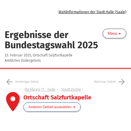
Wahlinformationen der Stadt Halle (Saale)
Ergebnisse der
Menü
Bundestagswahl 2025
23. Februar 2025, Ortschaft Salzfurtkapelle
Amtliches Endergebnis
arrow_back
arrow_forward
Vorheriges Gebiet
Nächstes Gebiet
Wahlkreis 71 - Halle
Stadt Zörbig
place
Ortschaft Salzfurtkapelle
Anderes Gebiet auswählen