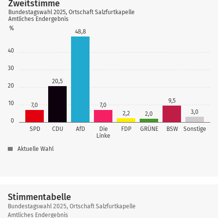
Zweitstimme
Bundestagswahl 2025, Ortschaft Salzfurtkapelle
Amtliches Endergebnis
%
48,8
40
30
20,5
20
9,5
10
7,0
7,0
3,0
2,2
2,0
0
SPD
CDU
AfD
Die
FDP
GRÜNE
BSW
Sonstige
Linke
Aktuelle Wahl
Stimmentabelle
Stimmentabelle
Bundestagswahl 2025, Ortschaft Salzfurtkapelle
Amtliches Endergebnis