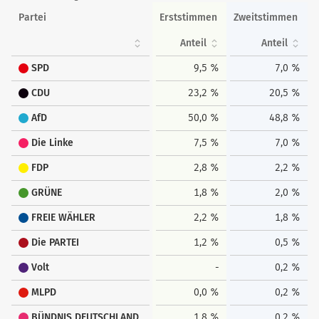
Partei
Erststimmen
Zweitstimmen
Anteil
Anteil
SPD
9,5 %
7,0 %
CDU
23,2 %
20,5 %
AfD
50,0 %
48,8 %
Die Linke
7,5 %
7,0 %
FDP
2,8 %
2,2 %
GRÜNE
1,8 %
2,0 %
FREIE WÄHLER
2,2 %
1,8 %
Die PARTEI
1,2 %
0,5 %
Volt
-
0,2 %
MLPD
0,0 %
0,2 %
BÜNDNIS DEUTSCHLAND
1,8 %
0,2 %