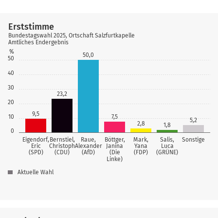
Erststimme
Bundestagswahl 2025, Ortschaft Salzfurtkapelle
Amtliches Endergebnis
%
50,0
50
40
30
23,2
20
9,5
10
7,5
5,2
2,8
1,8
0
Eigendorf,
Bernstiel,
Raue,
Böttger,
Mark,
Salis,
Sonstige
Eric
Christoph
Alexander
Janina
Yana
Luca
(SPD)
(CDU)
(AfD)
(Die
(FDP)
(GRÜNE)
Linke)
Aktuelle Wahl