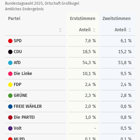
Stimmentabelle
Bundestagswahl 2025, Ortschaft Großkugel
Amtliches Endergebnis
Partei
Erststimmen
Zweitstimmen
Anteil
Anteil
SPD
7,6 %
6,1 %
CDU
18,5 %
15,2 %
AfD
54,3 %
51,8 %
Die Linke
10,1 %
9,5 %
FDP
2,4 %
2,4 %
GRÜNE
2,3 %
2,8 %
FREIE WÄHLER
2,0 %
0,6 %
Die PARTEI
1,0 %
0,8 %
Volt
-
0,5 %
MLPD
0,1 %
0,1 %