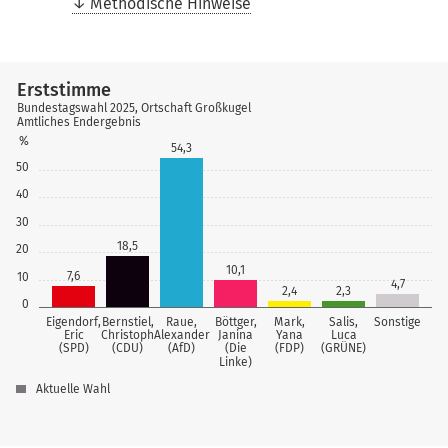
Methodische Hinweise
Erststimme
Bundestagswahl 2025, Ortschaft Großkugel
Amtliches Endergebnis
%
54,3
50
40
30
18,5
20
10,1
7,6
10
4,7
2,4
2,3
0
Eigendorf,
Bernstiel,
Raue,
Böttger,
Mark,
Salis,
Sonstige
Eric
Christoph
Alexander
Janina
Yana
Luca
(SPD)
(CDU)
(AfD)
(Die
(FDP)
(GRÜNE)
Linke)
Aktuelle Wahl