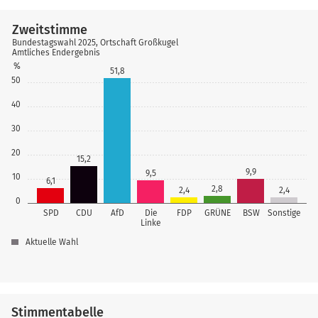
Zweitstimme
Bundestagswahl 2025, Ortschaft Großkugel
Amtliches Endergebnis
%
51,8
50
40
30
20
15,2
9,9
9,5
10
6,1
2,8
2,4
2,4
0
SPD
CDU
AfD
Die
FDP
GRÜNE
BSW
Sonstige
Linke
Aktuelle Wahl
Stimmentabelle