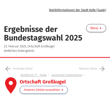
Wahlinformationen der Stadt Halle (Saale)
Ergebnisse der
Menü
Bundestagswahl 2025
23. Februar 2025, Ortschaft Großkugel
Amtliches Endergebnis
arrow_back
arrow_forward
Vorheriges Gebiet
Nächstes Gebiet
Wahlkreis 71 - Halle
Gemeinde Kabelsketal
place
Ortschaft Großkugel
Anderes Gebiet auswählen