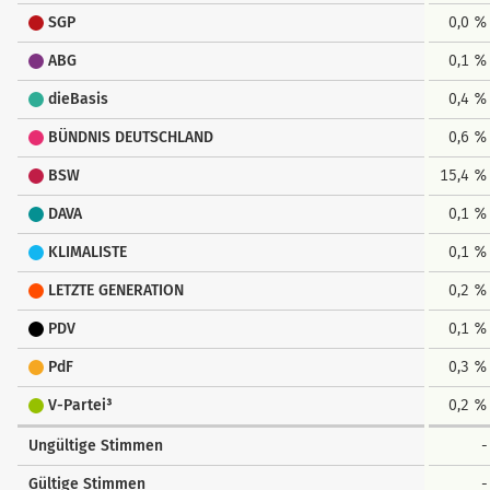
SGP
0,0 %
ABG
0,1 %
dieBasis
0,4 %
BÜNDNIS DEUTSCHLAND
0,6 %
BSW
15,4 %
DAVA
0,1 %
KLIMALISTE
0,1 %
LETZTE GENERATION
0,2 %
PDV
0,1 %
PdF
0,3 %
V-Partei³
0,2 %
Ungültige Stimmen
-
Gültige Stimmen
-