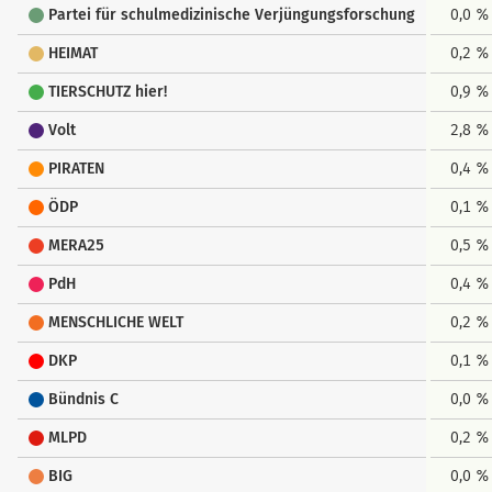
Partei für schulmedizinische Verjüngungsforschung
0,0 %
HEIMAT
0,2 %
TIERSCHUTZ hier!
0,9 %
Volt
2,8 %
PIRATEN
0,4 %
ÖDP
0,1 %
MERA25
0,5 %
PdH
0,4 %
MENSCHLICHE WELT
0,2 %
DKP
0,1 %
Bündnis C
0,0 %
MLPD
0,2 %
BIG
0,0 %