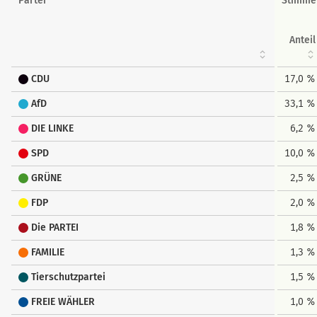
Partei
Stimme
Anteil
CDU
17,0 %
AfD
33,1 %
DIE LINKE
6,2 %
SPD
10,0 %
GRÜNE
2,5 %
FDP
2,0 %
Die PARTEI
1,8 %
FAMILIE
1,3 %
Tierschutzpartei
1,5 %
FREIE WÄHLER
1,0 %