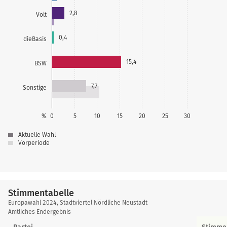
2,8
Volt
0,4
dieBasis
15,4
BSW
7,7
Sonstige
%
0
5
10
15
20
25
30
Aktuelle Wahl
Vorperiode
Stimmentabelle
Stimmentabelle
Europawahl 2024, Stadtviertel Nördliche Neustadt
Amtliches Endergebnis