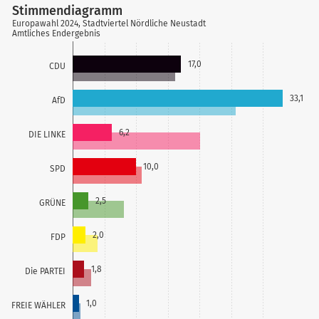
Stimmendiagramm
Europawahl 2024, Stadtviertel Nördliche Neustadt
Amtliches Endergebnis
17,0
CDU
33,1
AfD
6,2
DIE LINKE
10,0
SPD
2,5
GRÜNE
2,0
FDP
1,8
Die PARTEI
1,0
FREIE WÄHLER