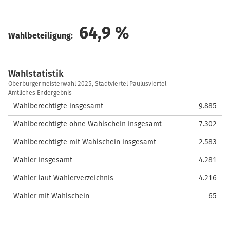
64,9
%
Wahlbeteiligung:
Wahlstatistik
Wahlstatistik
Oberbürgermeisterwahl 2025, Stadtviertel Paulusviertel
Amtliches Endergebnis
Wahlberechtigte insgesamt
9.885
Wahlberechtigte ohne Wahlschein insgesamt
7.302
Wahlberechtigte mit Wahlschein insgesamt
2.583
Wähler insgesamt
4.281
Wähler laut Wählerverzeichnis
4.216
Wähler mit Wahlschein
65