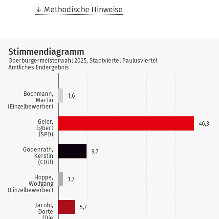
Methodische Hinweise
Stimmendiagramm
Oberbürgermeisterwahl 2025, Stadtviertel Paulusviertel
Amtliches Endergebnis
Bochmann,
1,6
Martin
(Einzelbewerber)
Geier,
46,3
Egbert
(SPD)
Godenrath,
9,7
Kerstin
(CDU)
Hoppe,
1,7
Wolfgang
(Einzelbewerber)
Jacobi,
5,7
Dörte
(Die