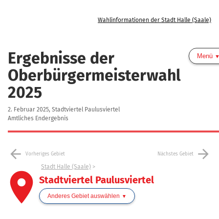
Wahlinformationen der Stadt Halle (Saale)
Ergebnisse der
Menü
Oberbürgermeisterwahl
2025
2. Februar 2025, Stadtviertel Paulusviertel
Amtliches Endergebnis
arrow_back
arrow_forward
Vorheriges Gebiet
Nächstes Gebiet
Stadt Halle (Saale)
place
Stadtviertel Paulusviertel
Anderes Gebiet auswählen