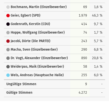
Bochmann, Martin (Einzelbewerber)
69
1,6 %
Geier, Egbert (SPD)
1.979
46,3 %
Godenrath, Kerstin (CDU)
414
9,7 %
Hoppe, Wolfgang (Einzelbewerber)
74
1,7 %
Jacobi, Dörte (Die PARTEI)
243
5,7 %
Macha, Sven (Einzelbewerber)
290
6,8 %
Dr. Vogt, Alexander (Einzelbewerber)
890
20,8 %
Weiderpas, Maik (Einzelbewerber)
58
1,4 %
Wels, Andreas (Hauptsache Halle)
255
6,0 %
Ungültige Stimmen
9
-
Gültige Stimmen
4.272
-