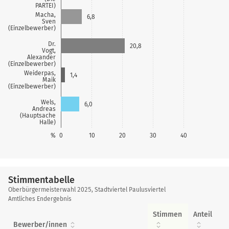
PARTEI)
Macha,
6,8
Sven
(Einzelbewerber)
Dr.
20,8
Vogt,
Alexander
(Einzelbewerber)
Weiderpas,
1,4
Maik
(Einzelbewerber)
Wels,
6,0
Andreas
(Hauptsache
Halle)
%
0
10
20
30
40
Stimmentabelle
Stimmentabelle
Oberbürgermeisterwahl 2025, Stadtviertel Paulusviertel
Amtliches Endergebnis
Stimmen
Anteil
Bewerber/innen