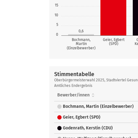
15
10
5
0,6
0
Bochmann,
Geier, Egbert
Martin
(SPD)
K
(Einzelbewerber)
Stimmentabelle
Stimmentabelle
Oberbürgermeisterwahl 2025, Stadtviertel Gesu
Amtliches Endergebnis
Bewerber/innen
Bochmann, Martin (Einzelbewerber)
Geier, Egbert (SPD)
Godenrath, Kerstin (CDU)