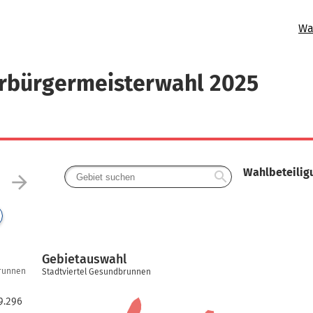
Wa
erbürgermeisterwahl 2025
Wahlbeteilig
search
arrow_forward
Gebietauswahl
brunnen
Stadtviertel Gesundbrunnen
9.296