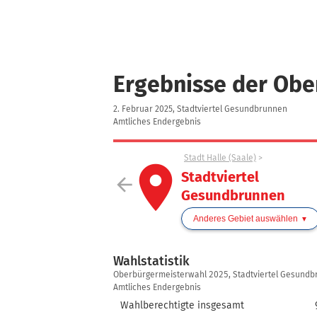
Ergebnisse der Ob
2. Februar 2025, Stadtviertel Gesundbrunnen
Amtliches Endergebnis
Stadt Halle (Saale)
place
Stadtviertel
arrow_back
Gesundbrunnen
Anderes Gebiet auswählen
Wahlstatistik
Wahlstatistik
Oberbürgermeisterwahl 2025, Stadtviertel Gesund
Amtliches Endergebnis
Wahlberechtigte insgesamt