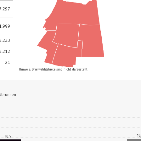
7.297
1.999
3.233
3.212
21
Hinweis: Briefwahlgebiete sind nicht dargestellt
ndbrunnen
19
18,9