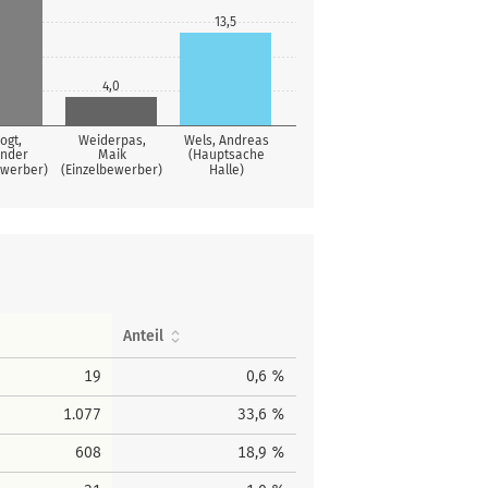
13,5
4,0
ogt,
Weiderpas,
Wels, Andreas
ander
Maik
(Hauptsache
ewerber)
(Einzelbewerber)
Halle)
Anteil
19
0,6 %
1.077
33,6 %
608
18,9 %