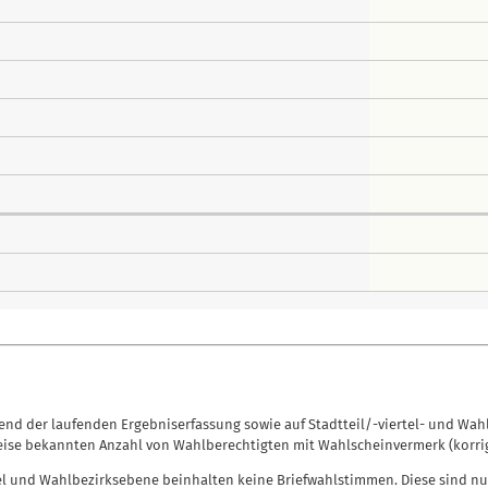
nd der laufenden Ergebniserfassung sowie auf Stadtteil/-viertel- und Wah
eise bekannten Anzahl von Wahlberechtigten mit Wahlscheinvermerk (korrig
el und Wahlbezirksebene beinhalten keine Briefwahlstimmen. Diese sind nu