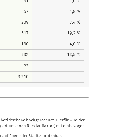
31
1,0 %
57
1,8 %
239
7,4 %
617
19,2 %
130
4,0 %
432
13,5 %
23
-
3.210
-
lbezirksebene hochgerechnet. Hierfür wird der
iert um einen Rücklauffaktor) mit einbezogen.
r auf Ebene der Stadt zuordenbar.