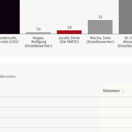
7,4
1,8
1,0
Godenrath,
Hoppe,
Jacobi, Dörte
Macha, Sven
Dr. V
erstin (CDU)
Wolfgang
(Die PARTEI)
(Einzelbewerber)
Alex
(Einzelbewerber)
(Einzelb
ndbrunnen
Stimmen