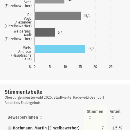
Sven
(Einzelbewerber)
Dr.
15,3
Vogt,
Alexander
(Einzelbewerber)
Weiderpas,
6,7
Maik
(Einzelbewerber)
Wels,
16,7
Andreas
(Hauptsache
Halle)
%
0
5
10
15
20
25
Stimmentabelle
Stimmentabelle
Oberbürgermeisterwahl 2025, Stadtviertel Radewell/Osendorf
Amtliches Endergebnis
Stimmen
Anteil
Bewerber/innen
Bochmann, Martin (Einzelbewerber)
7
1,5 %