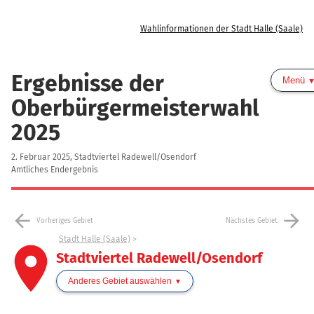
Wahlinformationen der Stadt Halle (Saale)
Ergebnisse der
Menü
Oberbürgermeisterwahl
2025
2. Februar 2025, Stadtviertel Radewell/Osendorf
Amtliches Endergebnis
arrow_back
arrow_forward
Vorheriges Gebiet
Nächstes Gebiet
Stadt Halle (Saale)
place
Stadtviertel Radewell/Osendorf
Anderes Gebiet auswählen