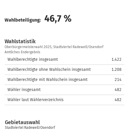
46,7
%
Wahlbeteiligung:
Wahlstatistik
Wahlstatistik
Oberbürgermeisterwahl 2025, Stadtviertel Radewell/Osendorf
Amtliches Endergebnis
Wahlberechtigte insgesamt
1.422
Wahlberechtigte ohne Wahlschein insgesamt
1.208
Wahlberechtigte mit Wahlschein insgesamt
214
Wähler insgesamt
482
Wähler laut Wählerverzeichnis
482
Gebietauswahl
Stadtviertel Radewell/Osendorf