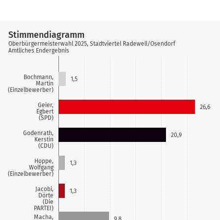
Stimmendiagramm
Oberbürgermeisterwahl 2025, Stadtviertel Radewell/Osendorf
Amtliches Endergebnis
Bochmann,
1,5
Martin
(Einzelbewerber)
Geier,
26,6
Egbert
(SPD)
Godenrath,
20,9
Kerstin
(CDU)
Hoppe,
1,3
Wolfgang
(Einzelbewerber)
Jacobi,
1,3
Dörte
(Die
PARTEI)
Macha,
9,8