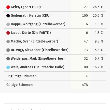
Geier, Egbert (SPD)
127
26,6 %
Godenrath, Kerstin (CDU)
100
20,9 %
Hoppe, Wolfgang (Einzelbewerber)
6
1,3 %
Jacobi, Dörte (Die PARTEI)
6
1,3 %
Macha, Sven (Einzelbewerber)
47
9,8 %
Dr. Vogt, Alexander (Einzelbewerber)
73
15,3 %
Weiderpas, Maik (Einzelbewerber)
32
6,7 %
Wels, Andreas (Hauptsache Halle)
80
16,7 %
Ungültige Stimmen
4
-
Gültige Stimmen
478
-