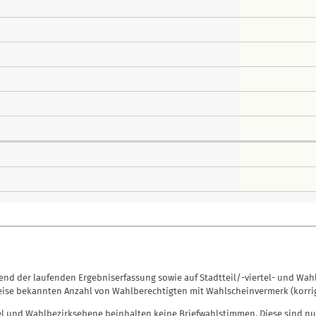
nd der laufenden Ergebniserfassung sowie auf Stadtteil/-viertel- und Wah
eise bekannten Anzahl von Wahlberechtigten mit Wahlscheinvermerk (korrig
el und Wahlbezirksebene beinhalten keine Briefwahlstimmen. Diese sind nu