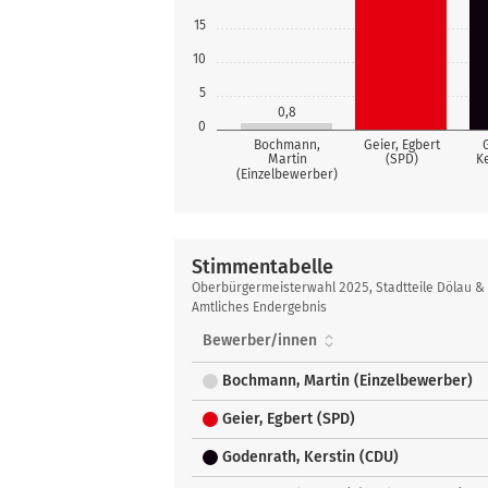
15
10
5
0,8
0
Bochmann,
Geier, Egbert
Martin
(SPD)
K
(Einzelbewerber)
Stimmentabelle
Stimmentabelle
Oberbürgermeisterwahl 2025, Stadtteile Dölau &
Amtliches Endergebnis
Bewerber/innen
Bochmann, Martin (Einzelbewerber)
Geier, Egbert (SPD)
Godenrath, Kerstin (CDU)