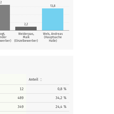
,2
13,8
2,2
ogt,
Weiderpas,
Wels, Andreas
ander
Maik
(Hauptsache
ewerber)
(Einzelbewerber)
Halle)
Anteil
12
0,8 %
489
34,2 %
349
24,4 %