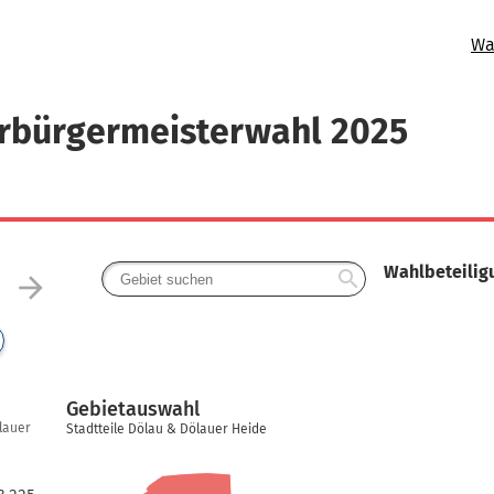
Wa
erbürgermeisterwahl 2025
Wahlbeteilig
search
arrow_forward
Gebietauswahl
lauer
Stadtteile Dölau & Dölauer Heide