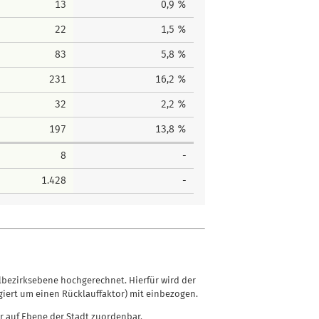
13
0,9 %
22
1,5 %
83
5,8 %
231
16,2 %
32
2,2 %
197
13,8 %
8
-
1.428
-
lbezirksebene hochgerechnet. Hierfür wird der
iert um einen Rücklauffaktor) mit einbezogen.
r auf Ebene der Stadt zuordenbar.