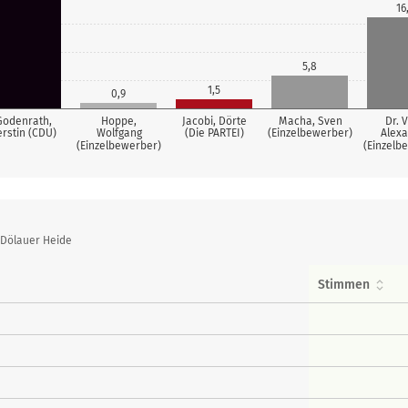
16
5,8
1,5
0,9
Godenrath,
Hoppe,
Jacobi, Dörte
Macha, Sven
Dr. V
erstin (CDU)
Wolfgang
(Die PARTEI)
(Einzelbewerber)
Alex
(Einzelbewerber)
(Einzelb
 Dölauer Heide
Stimmen