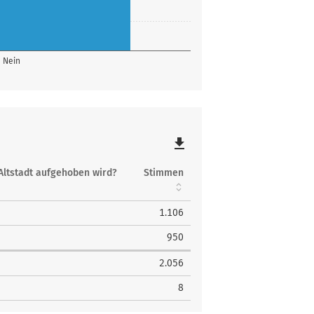
Nein
file_download
 Altstadt aufgehoben wird?
Stimmen
1.106
950
2.056
8