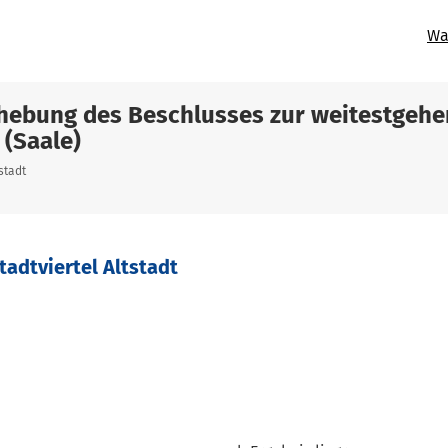
Wa
hebung des Beschlusses zur weitestgeh
 (Saale)
tstadt
Stadtviertel Altstadt