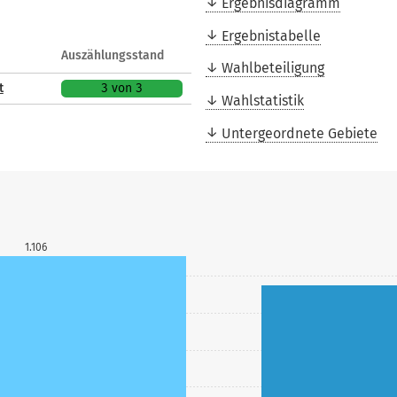
Ergebnisdiagramm
Ergebnistabelle
Auszählungsstand
Wahlbeteiligung
t
3 von 3
Wahlstatistik
Untergeordnete Gebiete
1.106