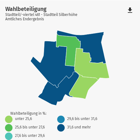
Wahlbeteiligung
file_download
Stadtteil/-viertel 461 - Stadtteil Silberhöhe
Amtliches Endergebnis
Wahlbeteiligung in %:
unter 25,6
29,6 bis unter 31,6
25,6 bis unter 27,6
31,6 und mehr
27,6 bis unter 29,6