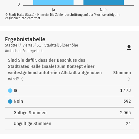
0
Ja
Nein
© Stadt Halle (Saale) - Hinweis: Die Zahlenbeschriftung auf der Y-Achse erfolgt im
englischen Zahlenformat.
Ergebnistabelle
Ergebnistabelle
Stadtteil/-viertel 461 - Stadtteil Silberhöhe
file_download
Amtliches Endergebnis
Sind Sie dafür, dass der Beschluss des
Stadtrates Halle (Saale) zum Konzept einer
weitestgehend autofreien Altstadt aufgehoben
Stimmen
wird?
Ja
1.473
Nein
592
Gültige Stimmen
2.065
Ungültige Stimmen
21