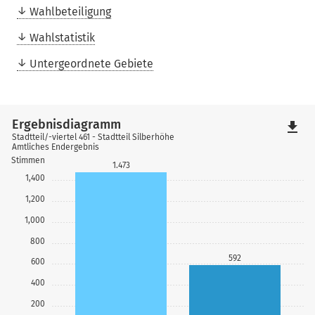
Wahlbeteiligung
Wahlstatistik
Untergeordnete Gebiete
Ergebnisdiagramm
file_download
Stadtteil/-viertel 461 - Stadtteil Silberhöhe
Amtliches Endergebnis
Stimmen
1.473
1,400
1,200
1,000
800
592
600
400
200