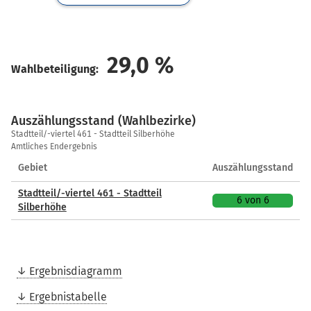
29,0
%
Wahlbeteiligung:
Auszählungsstand (Wahlbezirke)
Auszählungsstand
Stadtteil/-viertel 461 - Stadtteil Silberhöhe
(Wahlbezirke)
Amtliches Endergebnis
Gebiet
Auszählungsstand
Stadtteil/-viertel 461 - Stadtteil
6 von 6
Silberhöhe
Ergebnisdiagramm
Ergebnistabelle