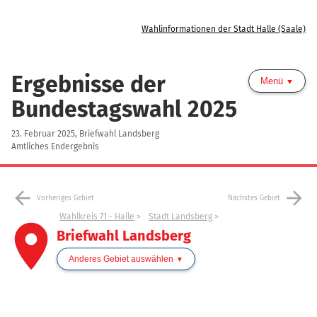
Wahlinformationen der Stadt Halle (Saale)
Ergebnisse der
Menü
Bundestagswahl 2025
23. Februar 2025, Briefwahl Landsberg
Amtliches Endergebnis
arrow_back
arrow_forward
Vorheriges Gebiet
Nächstes Gebiet
Wahlkreis 71 - Halle
Stadt Landsberg
place
Briefwahl Landsberg
Anderes Gebiet auswählen