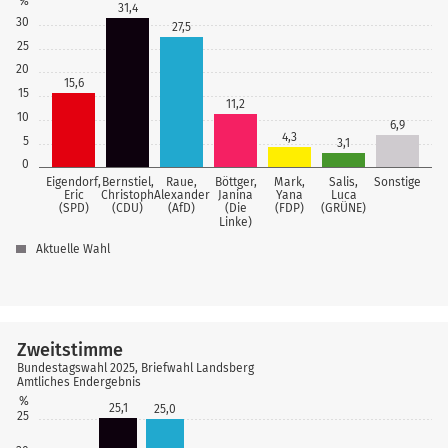
%
31,4
30
27,5
25
20
15,6
15
11,2
10
6,9
4,3
5
3,1
0
Eigendorf,
Bernstiel,
Raue,
Böttger,
Mark,
Salis,
Sonstige
Eric
Christoph
Alexander
Janina
Yana
Luca
(SPD)
(CDU)
(AfD)
(Die
(FDP)
(GRÜNE)
Linke)
Aktuelle Wahl
Zweitstimme
Bundestagswahl 2025, Briefwahl Landsberg
Amtliches Endergebnis
%
25,1
25,0
25