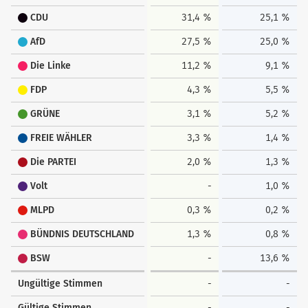
CDU
31,4 %
25,1 %
AfD
27,5 %
25,0 %
Die Linke
11,2 %
9,1 %
FDP
4,3 %
5,5 %
GRÜNE
3,1 %
5,2 %
FREIE WÄHLER
3,3 %
1,4 %
Die PARTEI
2,0 %
1,3 %
Volt
-
1,0 %
MLPD
0,3 %
0,2 %
BÜNDNIS DEUTSCHLAND
1,3 %
0,8 %
BSW
-
13,6 %
Ungültige Stimmen
-
-
Gültige Stimmen
-
-