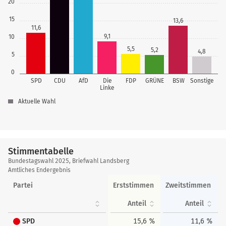
20
15
13,6
11,6
9,1
10
5,5
5,2
4,8
5
0
SPD
CDU
AfD
Die
FDP
GRÜNE
BSW
Sonstige
Linke
Aktuelle Wahl
Stimmentabelle
Stimmentabelle
Bundestagswahl 2025, Briefwahl Landsberg
Amtliches Endergebnis
Partei
Erststimmen
Zweitstimmen
Anteil
Anteil
SPD
15,6 %
11,6 %