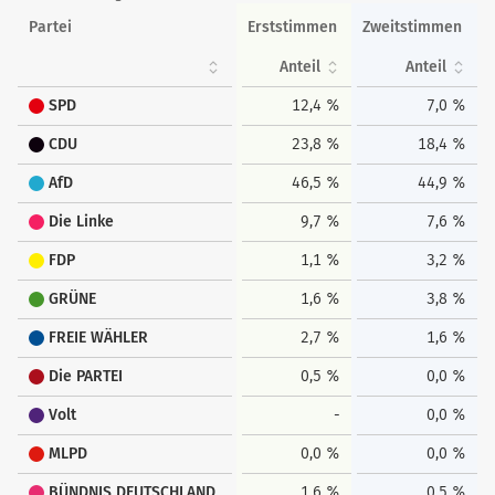
Partei
Erststimmen
Zweitstimmen
Anteil
Anteil
SPD
12,4 %
7,0 %
CDU
23,8 %
18,4 %
AfD
46,5 %
44,9 %
Die Linke
9,7 %
7,6 %
FDP
1,1 %
3,2 %
GRÜNE
1,6 %
3,8 %
FREIE WÄHLER
2,7 %
1,6 %
Die PARTEI
0,5 %
0,0 %
Volt
-
0,0 %
MLPD
0,0 %
0,0 %
BÜNDNIS DEUTSCHLAND
1,6 %
0,5 %