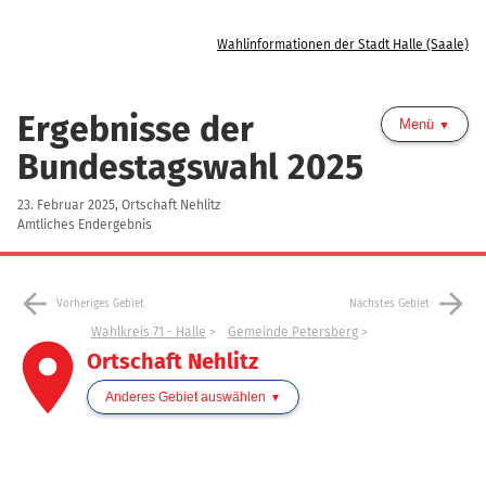
Wahlinformationen der Stadt Halle (Saale)
Ergebnisse der
Menü
Bundestagswahl 2025
23. Februar 2025, Ortschaft Nehlitz
Amtliches Endergebnis
arrow_back
arrow_forward
Vorheriges Gebiet
Nächstes Gebiet
Wahlkreis 71 - Halle
Gemeinde Petersberg
place
Ortschaft Nehlitz
Anderes Gebiet auswählen