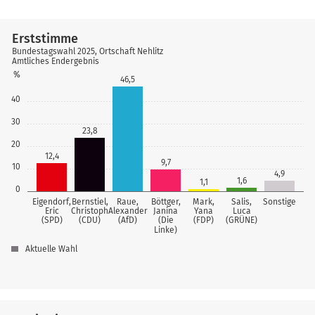
Erststimme
Bundestagswahl 2025, Ortschaft Nehlitz
Amtliches Endergebnis
%
46,5
40
30
23,8
20
12,4
9,7
10
4,9
1,6
1,1
0
Eigendorf,
Bernstiel,
Raue,
Böttger,
Mark,
Salis,
Sonstige
Eric
Christoph
Alexander
Janina
Yana
Luca
(SPD)
(CDU)
(AfD)
(Die
(FDP)
(GRÜNE)
Linke)
Aktuelle Wahl