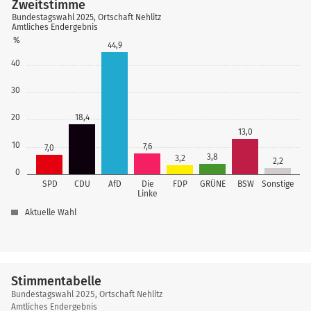
Zweitstimme
Bundestagswahl 2025, Ortschaft Nehlitz
Amtliches Endergebnis
%
44,9
40
30
20
18,4
13,0
10
7,6
7,0
3,8
3,2
2,2
0
SPD
CDU
AfD
Die
FDP
GRÜNE
BSW
Sonstige
Linke
Aktuelle Wahl
Stimmentabelle
Stimmentabelle
Bundestagswahl 2025, Ortschaft Nehlitz
Amtliches Endergebnis