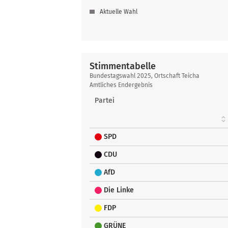
Aktuelle Wahl
Stimmentabelle
Stimmentabelle
Bundestagswahl 2025, Ortschaft Teicha
Amtliches Endergebnis
Partei
SPD
CDU
AfD
Die Linke
FDP
GRÜNE