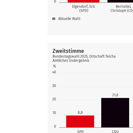
0
Eigendorf, Eric
Bernstiel,
(SPD)
Christoph (CD
Aktuelle Wahl
Zweitstimme
Bundestagswahl 2025, Ortschaft Teicha
Amtliches Endergebnis
%
40
30
21,6
20
8,8
10
0
SPD
CDU