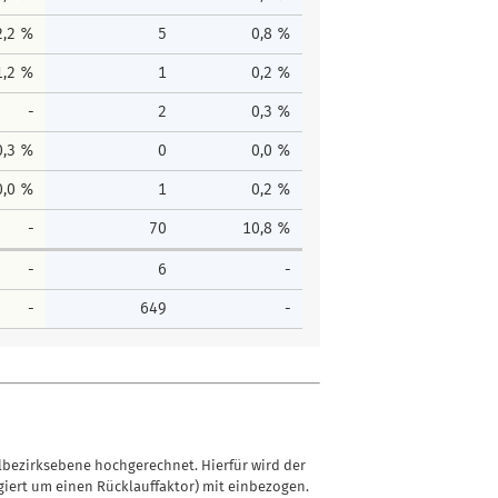
2,2 %
5
0,8 %
1,2 %
1
0,2 %
-
2
0,3 %
0,3 %
0
0,0 %
0,0 %
1
0,2 %
-
70
10,8 %
-
6
-
-
649
-
lbezirksebene hochgerechnet. Hierfür wird der
iert um einen Rücklauffaktor) mit einbezogen.