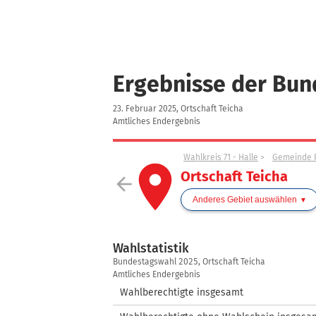
Ergebnisse der Bu
23. Februar 2025, Ortschaft Teicha
Amtliches Endergebnis
Wahlkreis 71 - Halle
Gemeinde 
place
Ortschaft Teicha
arrow_back
Anderes Gebiet auswählen
Wahlstatistik
Wahlstatistik
Bundestagswahl 2025, Ortschaft Teicha
Amtliches Endergebnis
Wahlberechtigte insgesamt