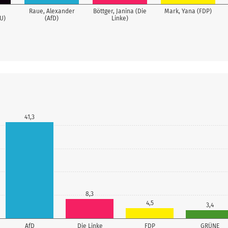
Raue, Alexander
Böttger, Janina (Die
Mark, Yana (FDP)
U)
(AfD)
Linke)
41,3
8,3
4,5
3,4
AfD
Die Linke
FDP
GRÜNE