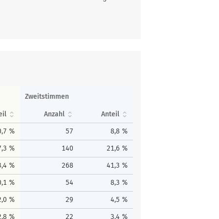
Zweitstimmen
eil
Anzahl
Anteil
0,7 %
57
8,8 %
7,3 %
140
21,6 %
3,4 %
268
41,3 %
0,1 %
54
8,3 %
2,0 %
29
4,5 %
2,8 %
22
3,4 %