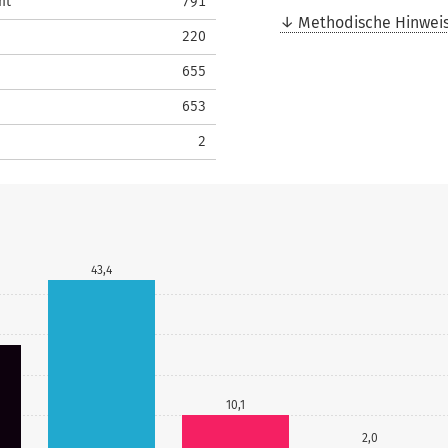
mt
791
Methodische Hinwei
220
655
653
2
43,4
10,1
2,0