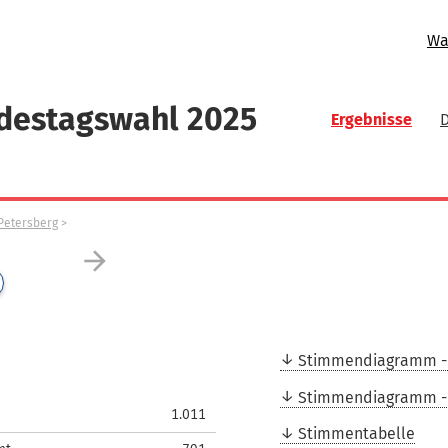
Wa
ndestagswahl 2025
Ergebnisse
Petersberg
arrow_forward
Stimmendiagramm -
Stimmendiagramm -
1.011
Stimmentabelle