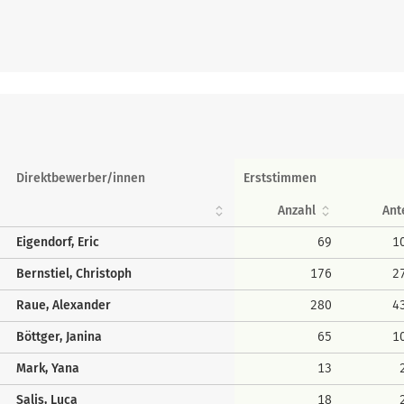
Direktbewerber/innen
Erststimmen
Anzahl
Ant
Eigendorf, Eric
69
1
Bernstiel, Christoph
176
2
Raue, Alexander
280
4
Böttger, Janina
65
1
Mark, Yana
13
Salis, Luca
18