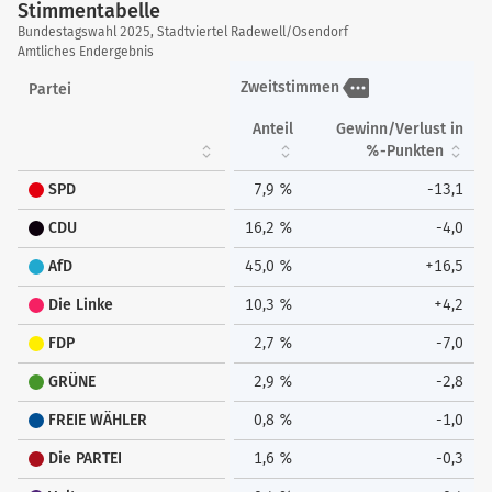
Stimmentabelle
Stimmentabelle
Bundestagswahl 2025, Stadtviertel Radewell/Osendorf
Amtliches Endergebnis
more
Zweitstimmen
Partei
Anteil
Gewinn/Verlust in
%-Punkten
SPD
7,9 %
-13,1
CDU
16,2 %
-4,0
AfD
45,0 %
+16,5
Die Linke
10,3 %
+4,2
FDP
2,7 %
-7,0
GRÜNE
2,9 %
-2,8
FREIE WÄHLER
0,8 %
-1,0
Die PARTEI
1,6 %
-0,3