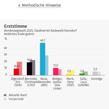
Methodische Hinweise
Erststimme
Bundestagswahl 2025, Stadtviertel Radewell/Osendorf
Amtliches Endergebnis
%
48,7
40
30
19,6
20
11,0
10,0
10
5,5
2,5
2,6
0
Eigendorf,
Bernstiel,
Raue,
Böttger,
Mark,
Salis,
Sonstige
Eric
Christoph
Alexander
Janina
Yana
Luca
(SPD)
(CDU)
(AfD)
(Die
(FDP)
(GRÜNE)
Linke)
Aktuelle Wahl
Vorperiode