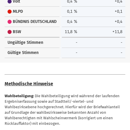
Volt
0,4 %
+0,4
MLPD
0,1 %
+0,1
BÜNDNIS DEUTSCHLAND
0,4 %
+0,4
BSW
11,8 %
+11,8
Ungültige Stimmen
-
-
Gültige Stimmen
-
-
Methodische Hinweise
Wahlbeteiligung:
Die Wahlbeteiligung wird während der laufenden
Ergebniserfassung sowie auf Stadtteil/-viertel- und
Wahlbezirksebene hochgerechnet. Hierfür wird der Briefwahlanteil
auf Grundlage der wahlbezirksweise bekannten Anzahl von
Wahlberechtigten mit Wahlscheinvermerk (korrigiert um einen
Rücklauffaktor) mit einbezogen.