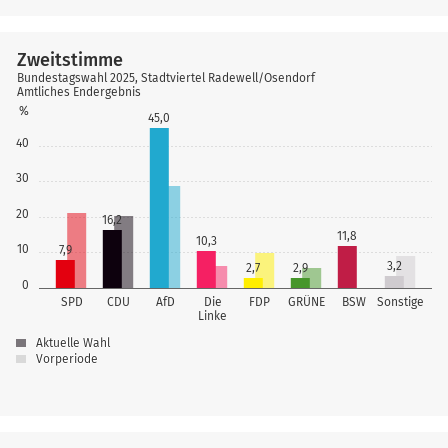
Zweitstimme
Bundestagswahl 2025, Stadtviertel Radewell/Osendorf
Amtliches Endergebnis
%
45,0
40
30
20
16,2
11,8
10,3
10
7,9
3,2
2,7
2,9
0
SPD
CDU
AfD
Die
FDP
GRÜNE
BSW
Sonstige
Linke
Aktuelle Wahl
Vorperiode