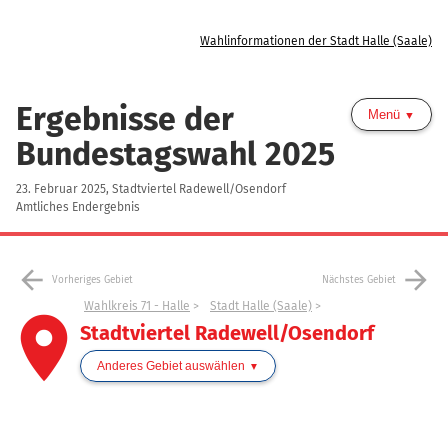
Wahlinformationen der Stadt Halle (Saale)
Ergebnisse der
Menü
Bundestagswahl 2025
23. Februar 2025, Stadtviertel Radewell/Osendorf
Amtliches Endergebnis
arrow_back
arrow_forward
Vorheriges Gebiet
Nächstes Gebiet
Wahlkreis 71 - Halle
Stadt Halle (Saale)
place
Stadtviertel Radewell/Osendorf
Anderes Gebiet auswählen