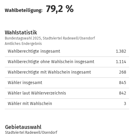
79,2
%
Wahlbeteiligung:
Wahlstatistik
Wahlstatistik
Bundestagswahl 2025, Stadtviertel Radewell/Osendorf
Amtliches Endergebnis
Wahlberechtigte insgesamt
1.382
Wahlberechtigte ohne Wahlschein insgesamt
1.114
Wahlberechtigte mit Wahlschein insgesamt
268
Wähler insgesamt
845
Wähler laut Wählerverzeichnis
842
Wähler mit Wahlschein
3
Gebietauswahl
Stadtviertel Radewell/Osendorf