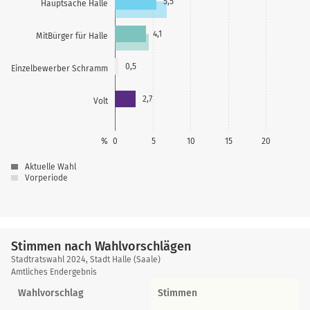
5,5
Hauptsache Halle
4,1
MitBürger für Halle
0,5
Einzelbewerber Schramm
2,7
Volt
%
0
5
10
15
20
Aktuelle Wahl
Vorperiode
Stimmen nach Wahlvorschlägen
Stimmen
Stadtratswahl 2024, Stadt Halle (Saale)
nach
Amtliches Endergebnis
Wahlvorschlägen
Wahlvorschlag
Stimmen