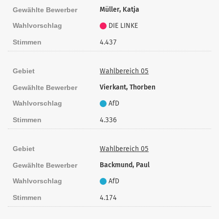
Müller, Katja
Gewählte Bewerber
10
Metzkow, Kilian
239
Wahlvorschlag
DIE LINKE
10
Stauss, Curt-Ulrich
230
Stimmen
4.437
11
Bär, Susanne
346
11
Horn, Katrin
343
Gebiet
Wahlbereich 05
11
Mesing, Frithjof
34
Vierkant, Thorben
Gewählte Bewerber
10
Schreck, Philipp
490
Wahlvorschlag
AfD
Krusche-Ortmann, Hans-
12
316
Stimmen
4.336
Martin
11
Eichstädt, Ulrike
591
Gebiet
Wahlbereich 05
12
Of, Bastian Takuya
30
Backmund, Paul
Gewählte Bewerber
12
Gryga, Frank
61
Wahlvorschlag
AfD
13
Dr. Wendland, Ulrike
261
Stimmen
4.174
12
Arnold, Stephan
282