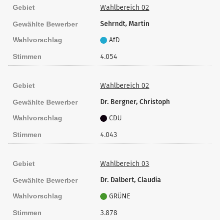
13
Bühler, Jan
163
Gebiet
Wahlbereich 02
13
Grimm, Martin
Sehrndt, Martin
108
Gewählte Bewerber
Wahlvorschlag
AfD
14
Rihm, Jascha
162
Stimmen
4.054
14
Kindling, Stephan
89
15
Reimer, Manuela
365
Gebiet
Wahlbereich 02
15
Peine, Niklas
272
Dr. Bergner, Christoph
Gewählte Bewerber
nach oben
Wahlvorschlag
CDU
Stimmen
4.043
Gebiet
Wahlbereich 03
Dr. Dalbert, Claudia
Gewählte Bewerber
Wahlvorschlag
GRÜNE
Stimmen
3.878