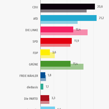
20,6
CDU
21,2
AfD
12,4
DIE LINKE
11,9
SPD
3,6
FDP
11,4
GRÜNE
1,8
FREIE WÄHLER
1,1
dieBasis
3,3
Die PARTEI