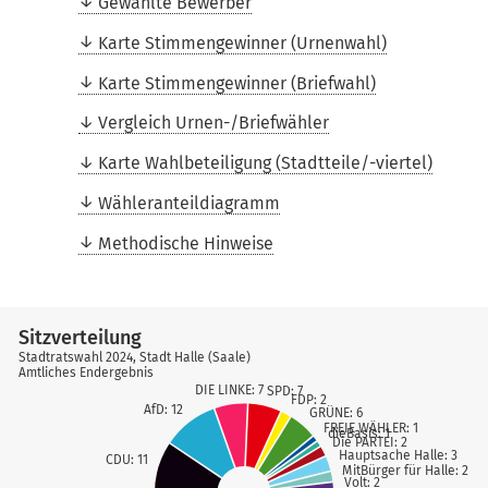
Gewählte Bewerber
Karte Stimmengewinner (Urnenwahl)
Karte Stimmengewinner (Briefwahl)
Vergleich Urnen-/Briefwähler
Karte Wahlbeteiligung (Stadtteile/-viertel)
Wähleranteildiagramm
Methodische Hinweise
Sitzverteilung
Stadtratswahl 2024, Stadt Halle (Saale)
Amtliches Endergebnis
DIE LINKE: 7
SPD: 7
FDP: 2
AfD: 12
GRÜNE: 6
FREIE WÄHLER: 1
dieBasis: 1
Die PARTEI: 2
Hauptsache Halle: 3
CDU: 11
MitBürger für Halle: 2
Volt: 2