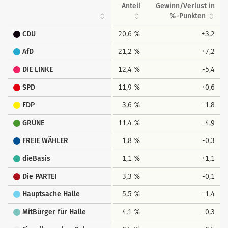
Anteil
Gewinn/Verlust in
%-Punkten
CDU
20,6 %
+3,2
AfD
21,2 %
+7,2
DIE LINKE
12,4 %
-5,4
SPD
11,9 %
+0,6
FDP
3,6 %
-1,8
GRÜNE
11,4 %
-4,9
FREIE WÄHLER
1,8 %
-0,3
dieBasis
1,1 %
+1,1
Die PARTEI
3,3 %
-0,1
Hauptsache Halle
5,5 %
-1,4
MitBürger für Halle
4,1 %
-0,3