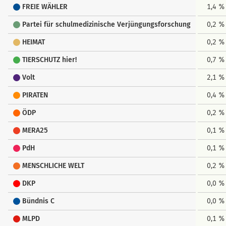
FREIE WÄHLER
1,4 %
Partei für schulmedizinische Verjüngungsforschung
0,2 %
HEIMAT
0,2 %
TIERSCHUTZ hier!
0,7 %
Volt
2,1 %
PIRATEN
0,4 %
ÖDP
0,2 %
MERA25
0,1 %
PdH
0,1 %
MENSCHLICHE WELT
0,2 %
DKP
0,0 %
Bündnis C
0,0 %
MLPD
0,1 %