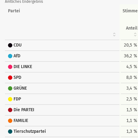
Amtliches Endergebnis
Partei
Stimme
Anteil
CDU
20,5 %
AfD
36,2 %
DIE LINKE
4,5 %
SPD
8,0 %
GRÜNE
3,4 %
FDP
2,5 %
Die PARTEI
1,5 %
FAMILIE
1,1 %
Tierschutzpartei
1,3 %