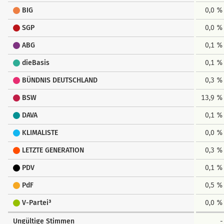
BIG
0,0 %
SGP
0,0 %
ABG
0,1 %
dieBasis
0,1 %
BÜNDNIS DEUTSCHLAND
0,3 %
BSW
13,9 %
DAVA
0,1 %
KLIMALISTE
0,0 %
LETZTE GENERATION
0,3 %
PDV
0,1 %
PdF
0,5 %
V-Partei³
0,0 %
Ungültige Stimmen
-