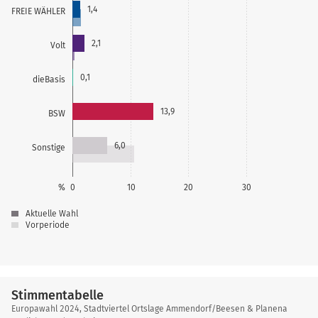
1,4
FREIE WÄHLER
2,1
Volt
0,1
dieBasis
13,9
BSW
6,0
Sonstige
%
0
10
20
30
Aktuelle Wahl
Vorperiode
Stimmentabelle
Stimmentabelle
Europawahl 2024, Stadtviertel Ortslage Ammendorf/Beesen & Planena