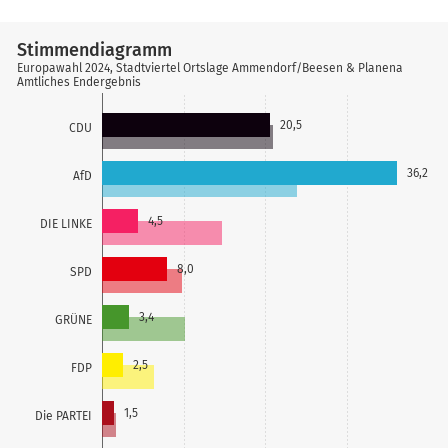
Stimmendiagramm
Europawahl 2024, Stadtviertel Ortslage Ammendorf/Beesen & Planena
Amtliches Endergebnis
20,5
CDU
36,2
AfD
4,5
DIE LINKE
8,0
SPD
3,4
GRÜNE
2,5
FDP
1,5
Die PARTEI