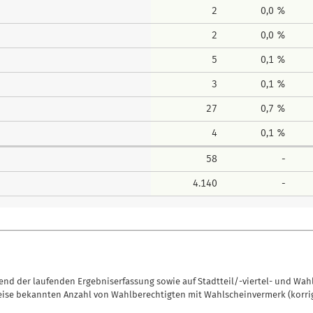
2
0,0 %
2
0,0 %
5
0,1 %
3
0,1 %
27
0,7 %
4
0,1 %
58
-
4.140
-
nd der laufenden Ergebniserfassung sowie auf Stadtteil/-viertel- und Wah
eise bekannten Anzahl von Wahlberechtigten mit Wahlscheinvermerk (korrig