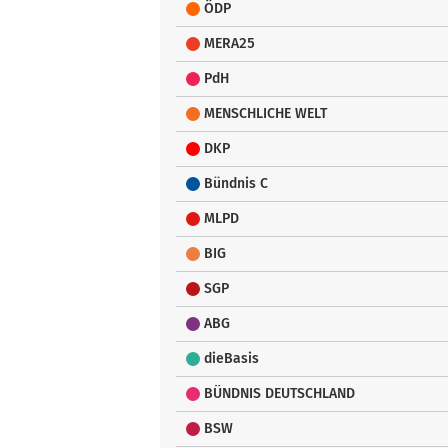
ÖDP
MERA25
PdH
MENSCHLICHE WELT
DKP
Bündnis C
MLPD
BIG
SGP
ABG
dieBasis
BÜNDNIS DEUTSCHLAND
BSW