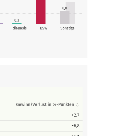
6,0
0,3
dieBasis
BSW
Sonstige
Gewinn/Verlust in %-Punkten
+2,7
+6,8