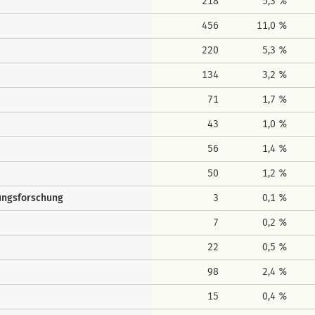
218
5,3 %
456
11,0 %
220
5,3 %
134
3,2 %
71
1,7 %
43
1,0 %
56
1,4 %
50
1,2 %
gungsforschung
3
0,1 %
7
0,2 %
22
0,5 %
98
2,4 %
15
0,4 %