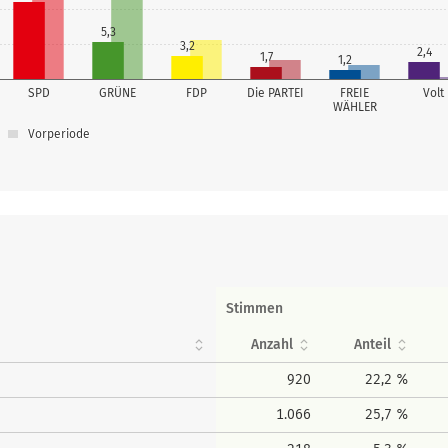
5,3
3,2
2,4
1,7
1,2
SPD
GRÜNE
FDP
Die PARTEI
FREIE
Volt
WÄHLER
Vorperiode
Stimmen
Anzahl
Anteil
920
22,2 %
1.066
25,7 %