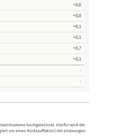
+0,0
+0,0
+0,1
+0,1
+0,7
+0,1
-
-
lbezirksebene hochgerechnet. Hierfür wird der
iert um einen Rücklauffaktor) mit einbezogen.