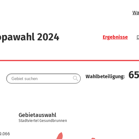
Wa
opawahl 2024
Ergebnisse
65
Wahlbeteiligung:
search
Gebietauswahl
Stadtviertel Gesundbrunnen
9.066