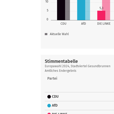
10
5,3
5
0
CDU
AfD
DIE LINKE
Aktuelle Wahl
Stimmentabelle
Stimmentabelle
Europawahl 2024, Stadtviertel Gesundbrunnen
Amtliches Endergebnis
Partei
CDU
AfD