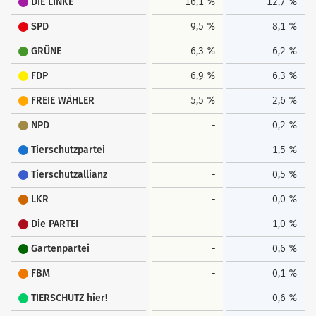
DIE LINKE
16,1 %
12,7 %
SPD
9,5 %
8,1 %
GRÜNE
6,3 %
6,2 %
FDP
6,9 %
6,3 %
FREIE WÄHLER
5,5 %
2,6 %
NPD
-
0,2 %
Tierschutzpartei
-
1,5 %
Tierschutzallianz
-
0,5 %
LKR
-
0,0 %
Die PARTEI
-
1,0 %
Gartenpartei
-
0,6 %
FBM
-
0,1 %
TIERSCHUTZ hier!
-
0,6 %