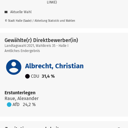
LINKE)
Aktuelle Wahl
© Stadt Halle (Saale) / Abteilung Statistik und Wahlen
Gewählte(r) Direktbewerber(in)
Landtagswahl 2021, Wahlkreis 35 - Halle I
Amtliches Endergebnis
account_circle
Albrecht, Christian
CDU
31,4 %
Erstunterlegen
Raue, Alexander
AfD
24,2 %