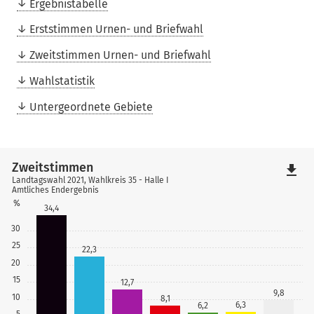
Ergebnistabelle
Erststimmen Urnen- und Briefwahl
Zweitstimmen Urnen- und Briefwahl
Wahlstatistik
Untergeordnete Gebiete
Zweitstimmen
file_download
Landtagswahl 2021, Wahlkreis 35 - Halle I
Amtliches Endergebnis
%
34,4
30
25
22,3
20
15
12,7
9,8
10
8,1
6,3
6,2
5