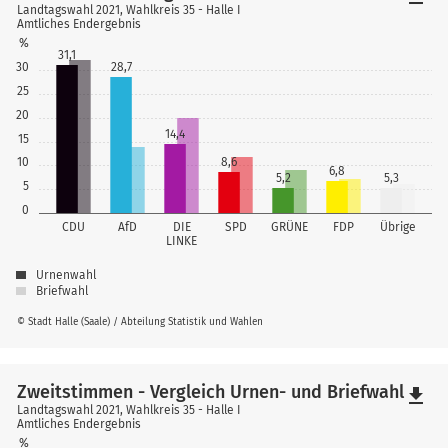
Landtagswahl 2021, Wahlkreis 35 - Halle I
Amtliches Endergebnis
%
31,1
30
28,7
25
20
14,4
15
10
8,6
6,8
5,2
5,3
5
0
CDU
AfD
DIE
SPD
GRÜNE
FDP
Übrige
LINKE
Urnenwahl
Briefwahl
© Stadt Halle (Saale) / Abteilung Statistik und Wahlen
Zweitstimmen - Vergleich Urnen- und Briefwahl
file_download
Landtagswahl 2021, Wahlkreis 35 - Halle I
Amtliches Endergebnis
%