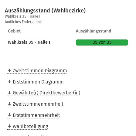
Auszählungsstand (Wahlbezirke)
Auszählungsstand
Wahlkreis 35 - Halle I
(Wahlbezirke)
Amtliches Endergebnis
Gebiet
Auszählungsstand
Wahlkreis 35 - Halle I
35 von 35
Zweitstimmen Diagramm
Erststimmen Diagramm
Gewählte(r) Direktbewerber(in)
Zweitstimmenmehrheit
Erststimmenmehrheit
Wahlbeteiligung