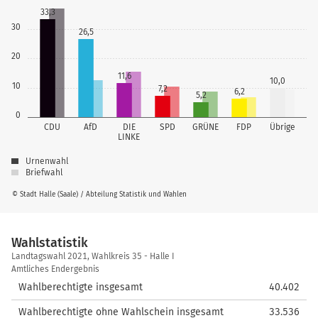
33,3
30
26,5
20
11,6
10,0
10
7,2
6,2
5,2
0
CDU
AfD
DIE
SPD
GRÜNE
FDP
Übrige
LINKE
Urnenwahl
Briefwahl
© Stadt Halle (Saale) / Abteilung Statistik und Wahlen
Wahlstatistik
Wahlstatistik
Landtagswahl 2021, Wahlkreis 35 - Halle I
Amtliches Endergebnis
Wahlberechtigte insgesamt
40.402
Wahlberechtigte ohne Wahlschein insgesamt
33.536