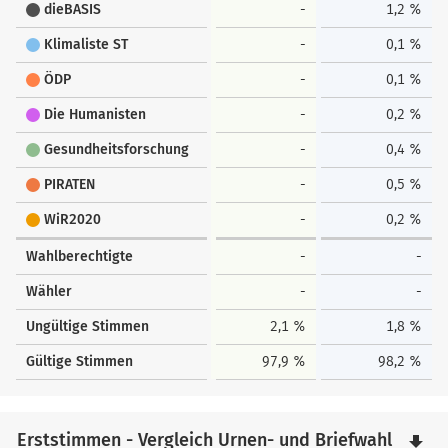
dieBASIS
-
1,2 %
Klimaliste ST
-
0,1 %
ÖDP
-
0,1 %
Die Humanisten
-
0,2 %
Gesundheitsforschung
-
0,4 %
PIRATEN
-
0,5 %
WiR2020
-
0,2 %
Wahlberechtigte
-
-
Wähler
-
-
Ungültige Stimmen
2,1 %
1,8 %
Gültige Stimmen
97,9 %
98,2 %
Erststimmen - Vergleich Urnen- und Briefwahl
file_download