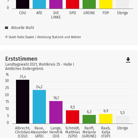
0
CDU
AfD
DIE
SPD
GRÜNE
FDP
Übrige
LINKE
Aktuelle Wahl
© Stadt Halle (Saale) / Abteilung Statistik und Wahlen
Erststimmen
file_download
Landtagswahl 2021, Wahlkreis 35 - Halle I
Amtliches Endergebnis
%
31,4
30
24,2
25
20
16,1
15
9,5
10
6,9
6,3
5,5
5
0
Albrecht,
Raue,
Lange,
Schmidt,
Ranft,
Raab,
Übrige
Christian
Alexander
Hendrik
Matthias
Melanie
Katja
(CDU)
(AfD)
(DIE
(SPD)
(GRÜNE)
(FDP)