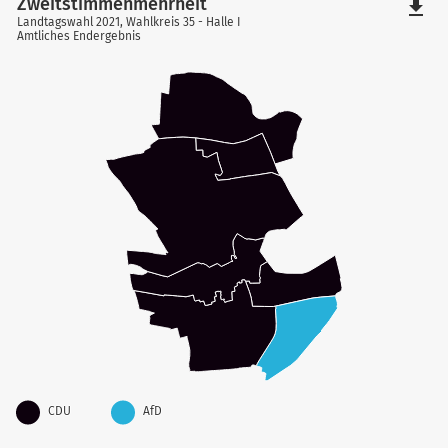
Zweitstimmenmehrheit
file_download
Landtagswahl 2021, Wahlkreis 35 - Halle I
Amtliches Endergebnis
CDU
AfD