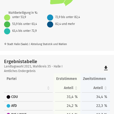
Wahlbeteiligung in %:
unter 53,9
72,9 bis unter 82,4
53,9 bis unter 63,4
82,4 und mehr
63,4 bis unter 72,9
© Stadt Halle (Saale) / Abteilung Statistik und Wahlen
Ergebnistabelle
Ergebnistabelle
Landtagswahl 2021, Wahlkreis 35 - Halle I
file_download
Amtliches Endergebnis
Partei
Erststimmen
Zweitstimmen
Anteil
Anteil
CDU
31,4 %
34,4 %
AfD
24,2 %
22,3 %