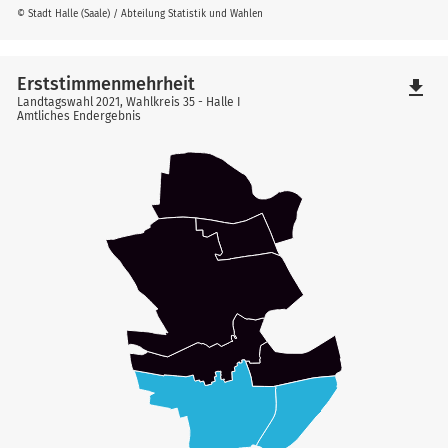
© Stadt Halle (Saale) / Abteilung Statistik und Wahlen
Erststimmenmehrheit
file_download
Landtagswahl 2021, Wahlkreis 35 - Halle I
Amtliches Endergebnis