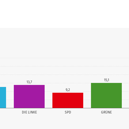
15,1
13,7
9,2
DIE LINKE
SPD
GRÜNE