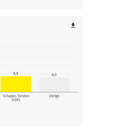
file_download
8,8
8,0
Schaper, Torsten
Übrige
(FDP)