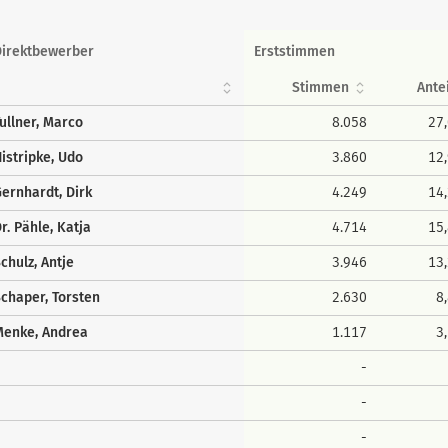
Direktbewerber
Erststimmen
Stimmen
Ante
ullner, Marco
8.058
27
istripke, Udo
3.860
12
ernhardt, Dirk
4.249
14
r. Pähle, Katja
4.714
15
chulz, Antje
3.946
13
chaper, Torsten
2.630
8
Menke, Andrea
1.117
3
-
-
-