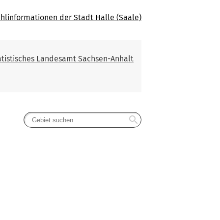
hlinformationen der Stadt Halle (Saale)
atistisches Landesamt Sachsen-Anhalt
search