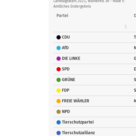
Ergebnistabelle
Landtagswahl 2021, Wahlkreis 36 - Halle II
Amtliches Endergebnis
Partei
CDU
T
AfD
N
DIE LINKE
G
SPD
D
GRÜNE
S
FDP
S
FREIE WÄHLER
NPD
Tierschutzpartei
Tierschutzallianz