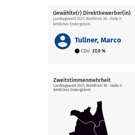
Gewählte(r) Direktbewerber(in)
Landtagswahl 2021, Wahlkreis 36 - Halle II
Amtliches Endergebnis
account_circle
Tullner, Marco
CDU
27,0 %
Zweitstimmenmehrheit
Landtagswahl 2021, Wahlkreis 36 - Halle II
Amtliches Endergebnis