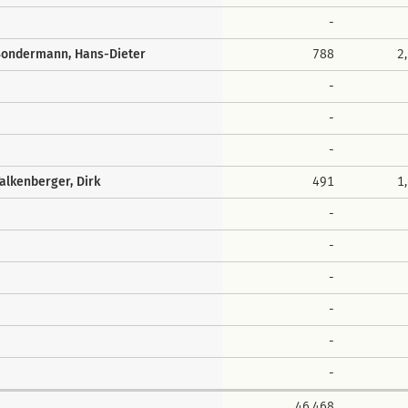
-
Sondermann, Hans-Dieter
788
2
-
-
-
alkenberger, Dirk
491
1
-
-
-
-
-
-
46.468