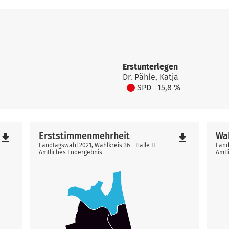
Erstunterlegen
Dr. Pähle, Katja
SPD
15,8 %
Erststimmenmehrheit
Wa
file_download
file_download
Landtagswahl 2021, Wahlkreis 36 - Halle II
Land
Amtliches Endergebnis
Amtl