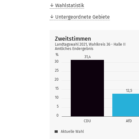
Wahlstatistik
Untergeordnete Gebiete
Zweitstimmen
Landtagswahl 2021, Wahlkreis 36 - Halle II
Amtliches Endergebnis
%
31,4
30
25
20
15
12,5
10
5
0
CDU
AfD
Aktuelle Wahl