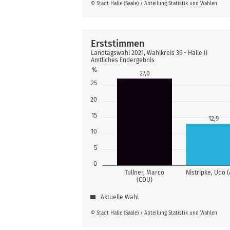
© Stadt Halle (Saale) / Abteilung Statistik und Wahlen
Erststimmen
Landtagswahl 2021, Wahlkreis 36 - Halle II
Amtliches Endergebnis
%
27,0
25
20
15
12,9
10
5
0
Tullner, Marco
Nistripke, Udo (
(CDU)
Aktuelle Wahl
© Stadt Halle (Saale) / Abteilung Statistik und Wahlen