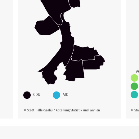
W
CDU
AfD
© Stadt Halle (Saale) / Abteilung Statistik und Wahlen
© Sta