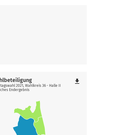
hlbeteiligung
file_download
tagswahl 2021, Wahlkreis 36 - Halle II
iches Endergebnis