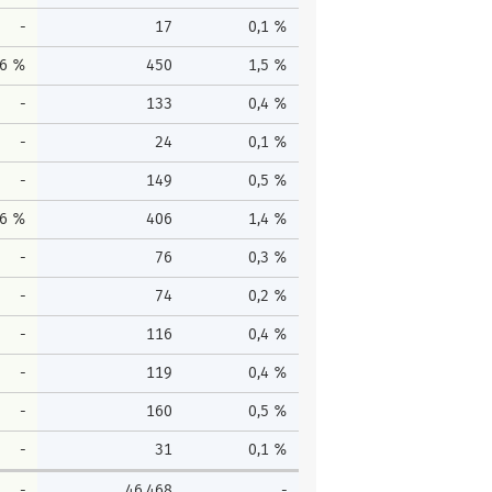
-
17
0,1 %
,6 %
450
1,5 %
-
133
0,4 %
-
24
0,1 %
-
149
0,5 %
,6 %
406
1,4 %
-
76
0,3 %
-
74
0,2 %
-
116
0,4 %
-
119
0,4 %
-
160
0,5 %
-
31
0,1 %
-
46.468
-