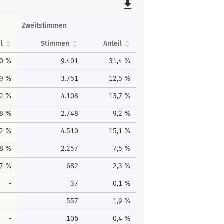
file_download
Zweitstimmen
il
Stimmen
Anteil
,0 %
9.401
31,4 %
,9 %
3.751
12,5 %
,2 %
4.108
13,7 %
,8 %
2.748
9,2 %
,2 %
4.510
15,1 %
,8 %
2.257
7,5 %
,7 %
682
2,3 %
-
37
0,1 %
-
557
1,9 %
-
106
0,4 %