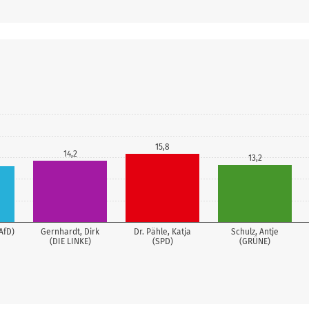
15,8
14,2
13,2
AfD)
Gernhardt, Dirk
Dr. Pähle, Katja
Schulz, Antje
(DIE LINKE)
(SPD)
(GRÜNE)