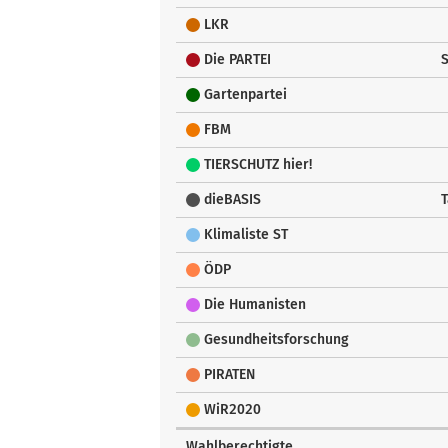
LKR
Die PARTEI
Gartenpartei
FBM
TIERSCHUTZ hier!
dieBASIS
T
Klimaliste ST
ÖDP
Die Humanisten
Gesundheitsforschung
PIRATEN
WiR2020
Wahlberechtigte